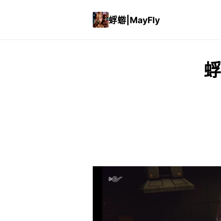
蜉蝣|MayFly
蜉