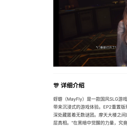
🎊 详细介绍
蜉蝣（MayFly）是一款国风SL
带来沉浸式的游戏体验。EP2重置
深处藏匿着无数谜团。摩天大楼之间
层真相。"在黑暗中觉醒的力量，究竟