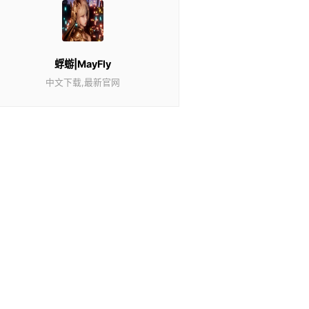
蜉蝣|MayFly
中文下载,最新官网