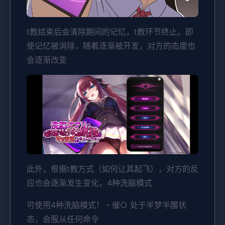
t教结束后会清除期间的记忆，t教环节终止。即
使记忆被消除，随着逐渐被开发，对方的态度也
会逐渐改变
此外，根据t教方式（如何让其起飞），对方的反
应也会逐渐发生变化，4种洗脑模式
可使用4种洗脑模式！・催○ 处于半梦半醒状
态，会服从任何命令